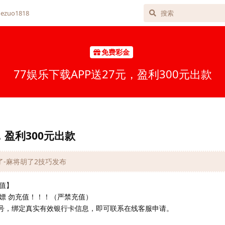
zuo1818
免费彩金
77娱乐下载APP送27元，盈利300元出款
，盈利300元出款
胡了-麻将胡了2技巧发布
值】
嫖 勿充值！！！（严禁充值）
账号，绑定真实有效银行卡信息，即可联系在线客服申请。