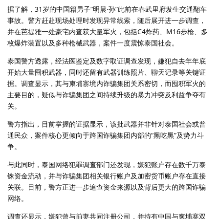
据了解，31岁的中国籍男子“明晨·孙”此前在春武里府发生交通翻车
事故。警方赶赴现场处理时发现异常线索，随后展开进一步调查，
并在芭提雅一处豪宅内查获大量军火，包括C4炸药、M16步枪、多
枚爆炸装置以及多种枪械武器，案件一度震惊泰国社会。
泰国警方透露，经法医鉴定及数字取证调查发现，嫌犯自去年年底
开始大量囤积武器，同时还留有武器训练照片、聊天记录等关键证
据。调查显示，其与柬埔寨境内诈骗集团关系密切，而囤积军火的
主要目的，疑似与诈骗集团之间持续升级的暴力冲突及利益争夺有
关。
警方指出，目前掌握的证据显示，该批武器并非针对泰国社会或普
通民众，案件核心更倾向于跨国诈骗集团内部的“黑吃黑”及势力斗
争。
与此同时，泰国网络犯罪调查部门还发现，嫌犯账户存在数千万泰
铢资金流动，并与诈骗集团相关银行账户及加密货币账户存在直接
关联。目前，警方正进一步追查资金来源以及背后更大的跨国诈骗
网络。
调查还显示，嫌犯曾与前妻共同注册公司，并持有中国与柬埔寨双