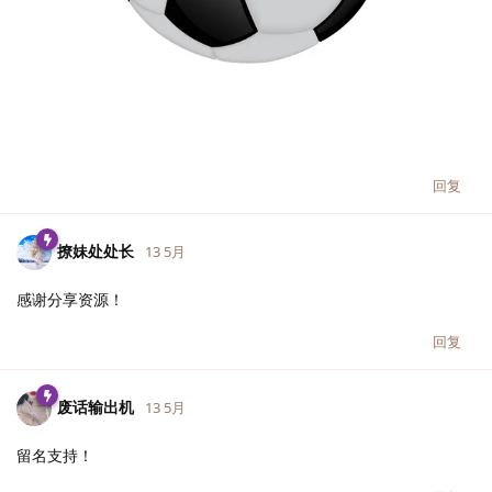
回复
撩妹处处长
13 5月
感谢分享资源！
回复
废话输出机
13 5月
留名支持！