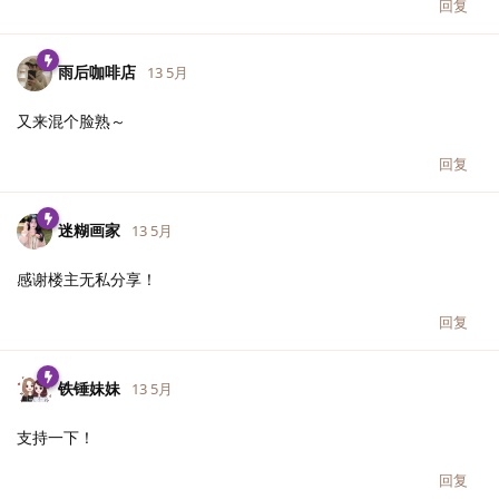
回复
雨后咖啡店
13 5月
又来混个脸熟～
回复
迷糊画家
13 5月
感谢楼主无私分享！
回复
铁锤妹妹
13 5月
支持一下！
回复