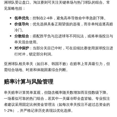
洲球队受让盘口。淘汰赛则可关注关键单场与热门球队的组合。常
见策略包括：
低串优先
：控制在2-4串，避免高串导致命中率急剧下降。
价值导向
：优先选择具备正期望值的选项，而非单纯追逐高赔
冷门。
分散组合
：搭配胜平负与总进球等不同玩法，或将单场投注与
串关混合使用。
对冲保护
：当部分关目已中时，可在后续比赛使用滚球投注进
行对冲，锁定部分利润。
亚洲球队相关串关（如日本、韩国不败）在赔率上常具吸引力，但
需结合场地、时差和体能因素综合判断。
赔率计算与风险管理
串关赔率计算简单直观，但隐含概率随关数增加而呈指数级下降。
一场看似可靠的热门组合，若其中一关爆冷即全盘皆输。专业投注
者建议采用固定比例资金管理法（如每次串关投注不超过总资金的
1-2%），并严格记录历史表现以优化选择。