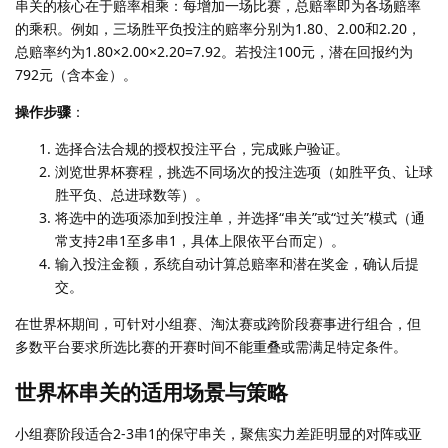
串关的核心在于赔率相乘：每增加一场比赛，总赔率即为各场赔率
的乘积。例如，三场胜平负投注的赔率分别为1.80、2.00和2.20，
总赔率约为1.80×2.00×2.20=7.92。若投注100元，潜在回报约为
792元（含本金）。
操作步骤
：
选择合法合规的授权投注平台，完成账户验证。
浏览世界杯赛程，挑选不同场次的投注选项（如胜平负、让球
胜平负、总进球数等）。
将选中的选项添加到投注单，并选择“串关”或“过关”模式（通
常支持2串1至多串1，具体上限依平台而定）。
输入投注金额，系统自动计算总赔率和潜在奖金，确认后提
交。
在世界杯期间，可针对小组赛、淘汰赛或跨阶段赛事进行组合，但
多数平台要求所选比赛的开赛时间不能重叠或需满足特定条件。
世界杯串关的适用场景与策略
小组赛阶段适合2-3串1的保守串关，聚焦实力差距明显的对阵或亚