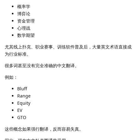
概率学
博弈论
资金管理
心理战
数学期望
尤其线上扑克、职业赛事、训练软件普及后，大量英文术语直接成
为行业标准。
很多词甚至没有完全准确的中文翻译。
例如：
Bluff
Range
Equity
EV
GTO
这些概念如果强行翻译，反而容易失真。