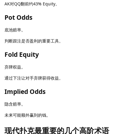
AK对QQ翻前约43% Equity。
Pot Odds
底池赔率。
判断跟注是否盈利的重要工具。
Fold Equity
弃牌权益。
通过下注让对手弃牌获得收益。
Implied Odds
隐含赔率。
未来可能额外赢到的钱。
现代扑克最重要的几个高阶术语