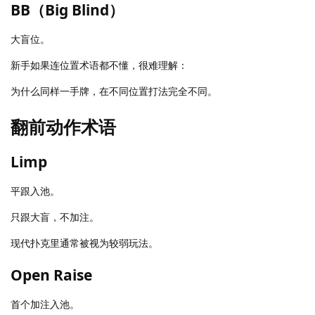
BB（Big Blind）
大盲位。
新手如果连位置术语都不懂，很难理解：
为什么同样一手牌，在不同位置打法完全不同。
翻前动作术语
Limp
平跟入池。
只跟大盲，不加注。
现代扑克里通常被视为较弱玩法。
Open Raise
首个加注入池。