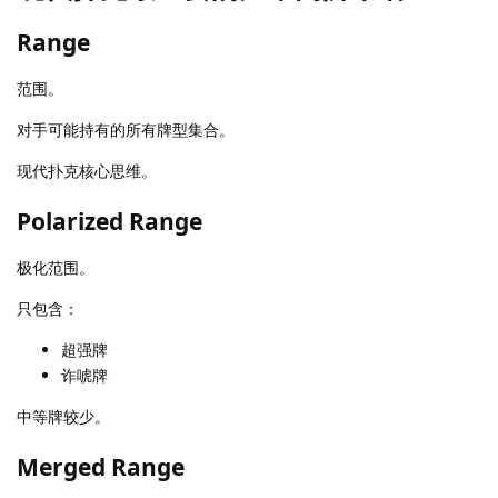
Range
范围。
对手可能持有的所有牌型集合。
现代扑克核心思维。
Polarized Range
极化范围。
只包含：
超强牌
诈唬牌
中等牌较少。
Merged Range