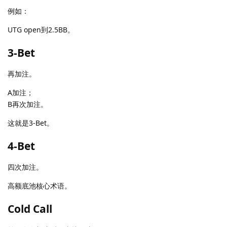
例如：
UTG open到2.5BB。
3-Bet
再加注。
A加注；
B再次加注。
这就是3-Bet。
4-Bet
四次加注。
高额底池核心术语。
Cold Call