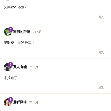
又来混个脸熟～
回复
透明的距离
21 5月
感谢楼主无私分享！
回复
寡人有糖
21 5月
来报道了
回复
且听风铃
21 5月