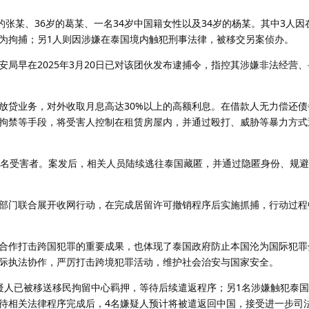
的张某、36岁的葛某、一名34岁中国籍女性以及34岁的杨某。其中3人
为拘捕；另1人则因涉嫌在泰国境内触犯刑事法律，被移交另案侦办。
局早在2025年3月20日已对该团伙发布逮捕令，指控其涉嫌非法经营
放贷业务，对外收取月息高达30%以上的高额利息。在借款人无力偿还债
拘禁等手段，将受害人控制在租赁房屋内，并通过殴打、威胁等暴力方式
0名受害者。案发后，相关人员陆续逃往泰国藏匿，并通过隐匿身份、规
部门联合展开收网行动，在完成居留许可撤销程序后实施抓捕，行动过程
合作打击跨国犯罪的重要成果，也体现了泰国政府防止本国沦为国际犯罪
际执法协作，严厉打击跨境犯罪活动，维护社会治安与国家安全。
疑人已被移送移民拘留中心羁押，等待后续遣返程序；另1名涉嫌触犯泰
待相关法律程序完成后，4名嫌疑人预计将被遣返回中国，接受进一步司