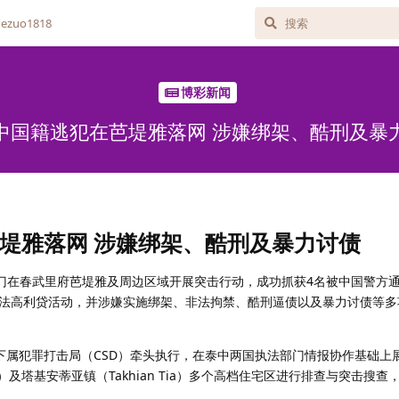
zuo1818
博彩新闻
中国籍逃犯在芭堤雅落网 涉嫌绑架、酷刑及暴
堤雅落网 涉嫌绑架、酷刑及暴力讨债
部门在春武里府芭堤雅及周边区域开展突击行动，成功抓获4名被中国警方
法高利贷活动，并涉嫌实施绑架、非法拘禁、酷刑逼债以及暴力讨债等多
）下属犯罪打击局（CSD）牵头执行，在泰中两国执法部门情报协作基础上
i）及塔基安蒂亚镇（Takhian Tia）多个高档住宅区进行排查与突击搜