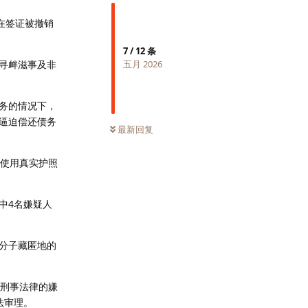
因在签证被撤销
7
/
12
条
、寻衅滋事及非
五月 2026
务的情况下，
逼迫偿还债务
最新回复
避使用真实护照
中4名嫌疑人
分子藏匿地的
国刑事法律的嫌
法审理。