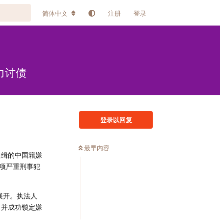
简体中文
注册
登录
力讨债
登录以回复
最早内容
通缉的中国籍嫌
项严重刑事犯
展开。执法人
查，并成功锁定嫌