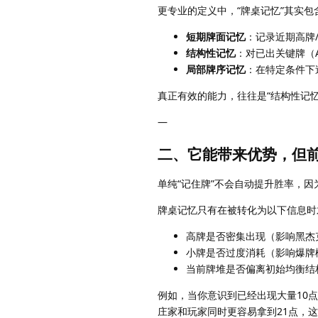
更专业的定义中，“牌桌记忆”其实包
短期牌面记忆
：记录近期高牌
结构性记忆
：对已出关键牌（
局部牌序记忆
：在特定条件下
真正有效的能力，往往是“结构性记
—
二、它能带来优势，但
单纯“记住牌”不会自动提升胜率，
牌桌记忆只有在被转化为以下信息时
高牌是否密集出现（影响黑杰
小牌是否过度消耗（影响爆牌
当前牌堆是否偏离初始均衡结
例如，当你意识到已经出现大量10
庄家和玩家同时更容易拿到21点，