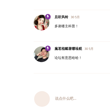
且听风铃
30 5月
多谢楼主科普！
廡茗栺戴著哪垛糀
30 5月
论坛有意思哈哈！
说点什么吧...