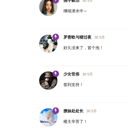
挽手叙旧
30 5月
继续潜水中～
罗密欧与猪过夜
30 5月
好久没来了，冒个泡！
少女世俗
30 5月
签到支持！
撩妹处处长
30 5月
楼主辛苦了！