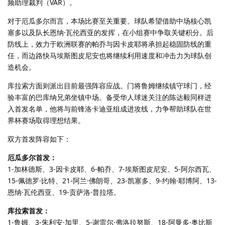
频助理裁判（VAR）。
对于厄瓜多尔而言，本场比赛至关重要。球队希望借助中场核心凯
塞多以及队长恩纳·瓦伦西亚的发挥，在小组赛中争取关键积分。后
防线上，效力于欧洲联赛的帕乔与因卡皮耶将承担起稳固防线的重
任，而边路快马埃斯图皮尼安也将继续利用速度和冲击力为球队创
造机会。
库拉索方面则派出目前最强阵容应战。门将鲁姆继续镇守球门，经
验丰富的巴库纳兄弟坐镇中场。备受华人球迷关注的陈达毅同样进
入首发名单，他将与前锋洛卡迪亚组成进攻线，力争帮助球队在世
界杯赛场取得理想结果。
双方首发阵容如下：
厄瓜多尔首发：
1-加林德斯、3-因卡皮耶、6-帕乔、7-埃斯图皮尼安、5-阿尔西瓦、
15-佩德罗·比特、21-阿兰·佛朗哥、23-凯塞多、9-约翰·耶博阿、13-
恩纳·瓦伦西亚、19-贡萨洛·普拉塔。
库拉索首发：
1-鲁姆、3-朱利安·加里、5-谢雷尔·弗洛拉努斯、18-阿曼多·奥比斯