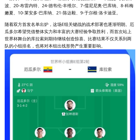
波、20-布雷内特、24-德韦伦·丰维尔、7-儒尼尼奥·巴库纳、8-科梅
嫩夏、10-莱安多·巴库纳、21-陈达毅、9-于尔根·洛卡迪亚。
随着双方首发名单出炉，这场E组关键战的战术部署也逐渐明朗。厄
瓜多尔希望凭借整体实力和丰富的大赛经验争取胜利，而首次站上
世界杯舞台的库拉索则期待继续创造惊喜。比赛结果不仅关系到两
队的小组排名，也将对本组出线形势产生重要影响。