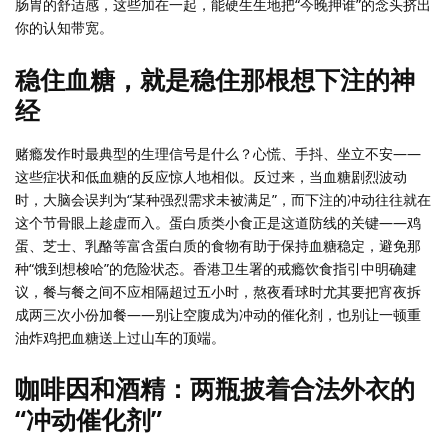
肠胃的舒适感，这些加在一起，能硬生生地把“今晚押谁”的念头挤出
你的认知带宽。
稳住血糖，就是稳住那根想下注的神
经
赌瘾发作时最典型的生理信号是什么？心慌、手抖、坐立不安——
这些症状和低血糖的反应惊人地相似。反过来，当血糖剧烈波动
时，大脑会误判为“某种强烈需求未被满足”，而下注的冲动往往就在
这个节骨眼上趁虚而入。蛋白质类小食正是这道防线的关键——鸡
蛋、芝士、乳酪等富含蛋白质的食物有助于保持血糖稳定，避免那
种“饿到想梭哈”的危险状态。香港卫生署的戒瘾饮食指引中明确建
议，餐与餐之间不应相隔超过五小时，熬夜看球时尤其要把宵夜拆
成两三次小份加餐——别让空腹成为冲动的催化剂，也别让一顿重
油炸鸡把血糖送上过山车的顶端。
咖啡因和酒精：两瓶披着合法外衣的
“冲动催化剂”