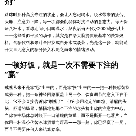
剂”
赌球时那种高度专注的状态，会让人忘记喝水。脱水带来的疲劳、
头痛、注意力下降，每一项都会削弱你对抗冲动的意志力。每天保
证八杯水，看球期间小口喝温水，熬夜后当天饮水2000毫升以上
——这些看似平淡的动作，其实是在给大脑提供最基本的决策燃
料。含糖饮料和果汁全部换成白开水或淡茶，光是这一步，就能避
开大量无意义的糖分摄入和随之而来的情绪波动。
一顿好饭，就是一次不需要下注的
“赢”
戒赌从来不是靠“忍”出来的，而是靠“换”出来的——把一种快感替换
成另一种，把一条神经回路覆盖上另一条。饮食调节的意义正在于
此：它不会直接告诉你“别赌了”，但它会用稳定的血糖、清醒的头
脑、舒适的肠胃，悄悄地把那个下注的念头挤出你的注意力中心。
当你在中场休息时咬下一口清脆的黄瓜，而不是撕开一包薯片；当
你用一杯温茶代替冰啤酒举向屏幕——那一刻，你已经赢了一局，
而且不需要任何人来结算赔率。