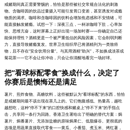
戒赌期间真正需要警惕的，恰恰是那些被社交常规合法化的刺激
物。含咖啡因的饮品过量摄入可能引发胃口变差，甚至诱发对成瘾
物质的渴求。咖啡和含咖啡因的饮料会增加焦虑感和不安情绪，可
能直接触发赌瘾。试想一下：深夜三点，一杯浓咖啡下肚，心率加
快、思维亢奋，这时屏幕上正好出现一场加时赛——你确定自己还
能保持理性？酒精更是一个被严重低估的风险因素，它会削弱判断
力，直接导致赌瘾复发。世界卫生组织早已将酒精列为一类致癌
物，且不存在“安全饮用分量”。与其用酒精“助兴”，不如换成淡茶或
菊花茶——它不会让你冲动，只会让你清醒地看完一场好球。
把“看球标配零食”换成什么，决定了
你赛后是懊悔还是满足
薯片、煎炸食物、高糖饮料，这些被默认为“看球标配”的东西，恰恰
是戒赌期间最不该出现在茶几上的。它们饱腹感低、热量高，越吃
越想吃，这种“停不下来”的口腔快感和赌桌上“停不下来”的手指点
击，共享同一条行为回路。香港卫生署给出了明确的替代方案：焗
薯片、焗番薯片、无添加盐糖的原味焗果仁、低脂爆谷。更彻底的
选项是用蔬果直接取代零食——黄瓜、小番茄、煮玉米、烤红薯，