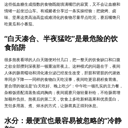
这些低血糖生成指数的食物既能填满嘴巴的寂寞，又不会让血糖和
情绪一起坐过山车。有戒赌者分享过一条实操经验：把烧烤、卤
味、坚果这类高油高盐或难消化的食物尽量早点吃完，赛后嘴馋只
吃黄瓜和小番茄。
“白天凑合、半夜猛吃”是最危险的饮
食陷阱
很多熬夜看球的人白天随便对付几口，把一整天的饮食缺口和口腹
之欲全部攒到深夜那一顿重油宵夜上。这种模式的问题在于，夜间
人体的肠胃蠕动和消化液分泌已经发生改变，肝脏和肾脏的代谢效
率同步下降——同样的食物白天吃没事，夜间吃更容易积食胃痛。
更合理的做法是“白天吃好、晚上吃少”：中午吃一顿扎实的主力餐，
杂粮饭搭配清蒸鱼或鸡胸肉；夜间观赛只做轻量补给，不给肠胃增
加额外负担。熬夜后的第二天，饮食上多吃新鲜蔬果和优质蛋白，
烹饪多用蒸、煮、焯水的方式，让肠胃真正得到休息。
水分：最便宜也最容易被忽略的“冷静