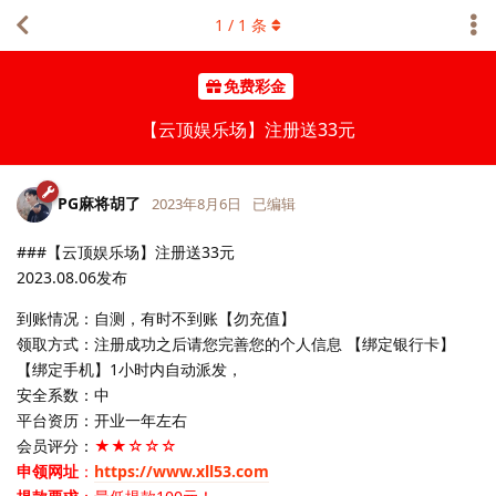
1
/
1
条
免费彩金
【云顶娱乐场】注册送33元
PG麻将胡了
2023年8月6日
已编辑
###【云顶娱乐场】注册送33元
2023.08.06发布
到账情况：自测，有时不到账【勿充值】
领取方式：注册成功之后请您完善您的个人信息 【绑定银行卡】
【绑定手机】1小时内自动派发，
安全系数：中
平台资历：开业一年左右
会员评分：
★★☆☆☆
申领网址
：
https://www.xll53.com