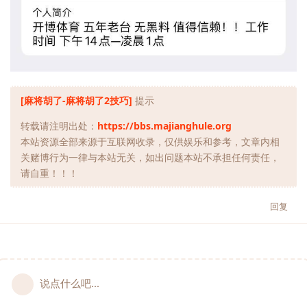
[麻将胡了-麻将胡了2技巧]
提示
转载请注明出处：
https://bbs.majianghule.org
本站资源全部来源于互联网收录，仅供娱乐和参考，文章内相
关赌博行为一律与本站无关，如出问题本站不承担任何责任，
请自重！！！
回复
说点什么吧...