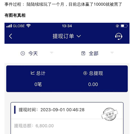
事件过程： 陆陆续续玩了一个月，目前总体赢了10000就被黑了
有图有真相