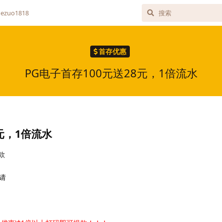
zuo1818
首存优惠
PG电子首存100元送28元，1倍流水
8元，1倍流水
款
请