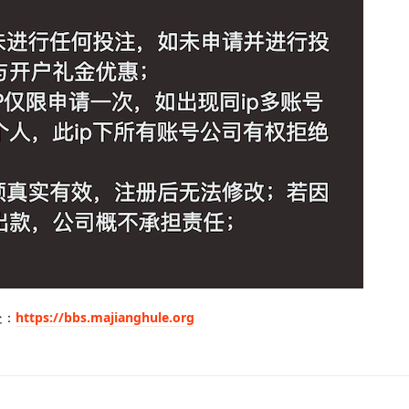
处：
https://bbs.majianghule.org