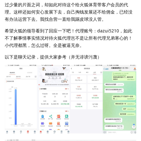
过少量的片面之词，却如此对待这个给火狐体育带客户会员的代
理。这样还如何安心发展下去，自己掏钱发展还不给佣金，已经没
有办法运营下去。我找合营一直给我踢皮球没人管。
希望火狐的领导看到了回应一下吧！代理账号：dazui5210，如此
不了解事情事实情况对待火狐代理岂不是让所有代理兄弟寒心的！
小代理都黑，怎么过呀。全是被逼无奈。
以下是聊天记录，提供大家参考（并无诽谤污蔑）