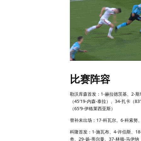
比赛阵容
勒沃库森首发：1-赫拉德茨基、2-斯坦
（45′19-内森-泰拉）、34-扎卡（8
（65′9-伊格莱西亚斯）
替补未出场：17-科瓦尔、6-科索努、
科隆首发：1-施瓦布、4-许伯斯、18
奇、29-扬-蒂尔曼、37-林顿-马伊纳（