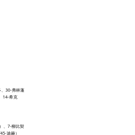
、30-弗林蓬
、14-希克
茨）、7-柳比契
45-迪赫）