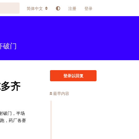
简体中文
注册
登录
齐破门
登录以回复
尔多齐
最早内容
推射破门，半场
领跑，药厂各赛