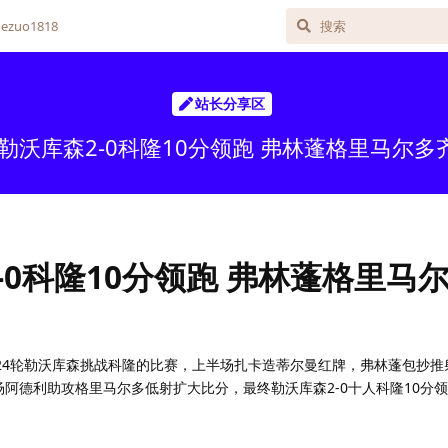
zuo1818
站长分享区
-勒沃库森2-0科隆10分领跑 弗林蓬格里马尔多
-0科隆10分领跑 弗林蓬格里马
赛第24轮勒沃库森挑战科隆的比赛，上半场扎卡造蒂尔曼红牌，弗林蓬包抄
场阿德利助攻格里马尔多低射扩大比分，最终勒沃库森2-0十人科隆10分