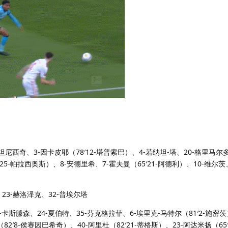
尼西奇、3-因卡皮耶（78′12-塔普索巴）、4-若纳坦-塔、20-格里马尔多
3′25-帕拉西奥斯）、8-安德里希、7-霍夫曼（65′21-阿德利）、10-维尔茨
23-赫洛泽克、32-普埃尔塔
-卡斯滕森、24-夏伯特、35-芬克格拉菲、6-埃里克-马特尔（81′2-施密
82′8-侯赛因巴希奇）、40-阿里杜（82′21-蒂格斯）、23-阿达米扬（65′