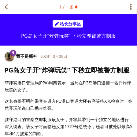
1
/
1
条
站长分享区
PG岛女子开”炸弹玩笑” 下秒立即被警方制服
我不是赌神
2024年3月29日
PG岛女子开”炸弹玩笑” 下秒立即被警方制服
菲律宾港口管理局(PPA)周四表示，当局在PG岛港口逮捕一名开炸弹
玩笑的女子。
这名身份不明的乘客在进入PG港口客运大楼有序等待X光检查时，突
然开玩笑说自己携带炸弹。
驻守港口的警察立即制服该女子，并将其带到一个独立的地区进行
深入调查。该女子将面临违反第1727号总统令，违者可被处以最高5
年和4万披索的罚款。