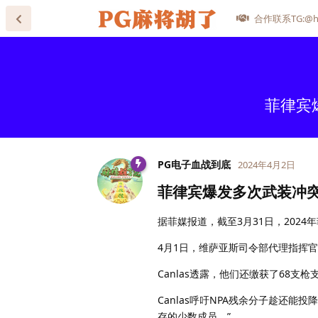
合作联系TG:@he
菲律宾
PG电子血战到底
2024年4月2日
菲律宾爆发多次武装冲突
据菲媒报道，截至3月31日，2024年
4月1日，维萨亚斯司令部代理指挥官C
Canlas透露，他们还缴获了68支
Canlas呼吁NPA残余分子趁还
存的少数成员。”