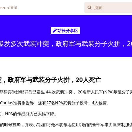
zuo1818
站长分享区
爆发多次武装冲突，政府军与武装分子火拼，2
，政府军与武装分子火拼，20人死亡
菲律宾米沙鄢群岛已发生 44 次武装冲突， 20名新人民军(NPA)叛乱分子
anlas准将报告称，还有27名NPA武装分子投降，4人被捕。
枪支，NPA的作战能力已大幅下降。
能投降的时候投降，并表示“我们将毫不犹豫地使用我们的全部军事力量来制服