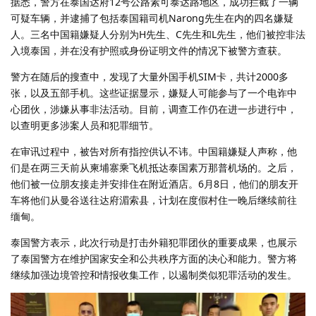
据悉，警方在泰国达府12号公路素可泰达路地区，成功拦截了一辆
可疑车辆，并逮捕了包括泰国籍司机Narong先生在内的四名嫌疑
人。三名中国籍嫌疑人分别为H先生、C先生和L先生，他们被控非法
入境泰国，并在没有护照或身份证明文件的情况下被警方查获。
警方在随后的搜查中，发现了大量外国手机SIM卡，共计2000多
张，以及五部手机。这些证据显示，嫌疑人可能参与了一个电诈中
心团伙，涉嫌从事非法活动。目前，调查工作仍在进一步进行中，
以查明更多涉案人员和犯罪细节。
在审讯过程中，被告对所有指控供认不讳。中国籍嫌疑人声称，他
们是在两三天前从柬埔寨乘飞机抵达泰国素万那普机场的。之后，
他们被一位朋友接走并安排住在附近酒店。6月8日，他们的朋友开
车将他们从曼谷送往达府湄索县，计划在度假村住一晚后继续前往
缅甸。
泰国警方表示，此次行动是打击外籍犯罪团伙的重要成果，也展示
了泰国警方在维护国家安全和公共秩序方面的决心和能力。警方将
继续加强边境管控和情报收集工作，以遏制类似犯罪活动的发生。