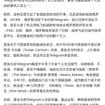
Telegram在全球范围内取得了巨大的成功，被誉为最能保障个人自
由的通讯工具之一。
然而，这种态度引起了各国政府的强烈不满，尤其是他的祖国俄罗
斯。2018年，俄罗斯法院下令封锁Telegram，执行过程中混乱不
堪，甚至引发了民众用纸飞机讽刺性地攻击俄罗斯联邦安全局
（FSB）总部。最终，俄罗斯政府放弃了封锁，政府与反对派均使用
该平台，某些频道的订阅用户达到数十万人。
度洛夫不习惯接受传统媒体的采访，但今年4月曾与美国保守派记者
塔克·卡尔森（Tucker Carlson）对谈。度洛夫当时表示，人们喜欢
独立、隐私和自由，而这些正是Telegram所提供的。
度洛夫在Telegram频道中分享了许多个人生活细节，自称独居、不
饮酒、不吸烟，甚至不喝咖啡。他的生活方式常被与电影《黑客帝
国》（The Matrix）中的基努·里维斯（Keanu Reeves）角色相提
并论。今年7月，他透露自己在十多个国家捐精，成为数百个孩子的
生父，称这是一种“公民责任”，与特斯拉（Tesla）执行长埃隆·马斯
克（Elon Musk）的养育观念有些类似。
目前，度洛夫因Telegram上涉及诈骗、毒品走私、网络霸凌和恐怖
主义等组织犯罪行为，成为法国调查的重点。法国宪兵网络小组和