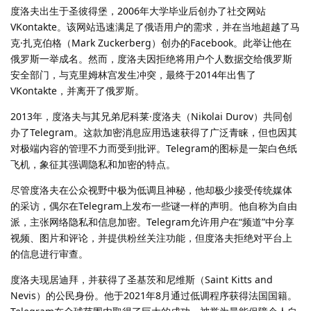
度洛夫出生于圣彼得堡，2006年大学毕业后创办了社交网站
VKontakte。该网站迅速满足了俄语用户的需求，并在当地超越了马
克·扎克伯格（Mark Zuckerberg）创办的Facebook。此举让他在
俄罗斯一举成名。然而，度洛夫因拒绝将用户个人数据交给俄罗斯
安全部门，与克里姆林宫发生冲突，最终于2014年出售了
VKontakte，并离开了俄罗斯。
2013年，度洛夫与其兄弟尼科莱·度洛夫（Nikolai Durov）共同创
办了Telegram。这款加密消息应用迅速获得了广泛青睐，但也因其
对极端内容的管理不力而受到批评。Telegram的图标是一架白色纸
飞机，象征其强调隐私和加密的特点。
尽管度洛夫在公众视野中极为低调且神秘，他却极少接受传统媒体
的采访，偶尔在Telegram上发布一些谜一样的声明。他自称为自由
派，主张网络隐私和信息加密。Telegram允许用户在“频道”中分享
视频、图片和评论，并提供粉丝关注功能，但度洛夫拒绝对平台上
的信息进行审查。
度洛夫现居迪拜，并获得了圣基茨和尼维斯（Saint Kitts and
Nevis）的公民身份。他于2021年8月通过低调程序获得法国国籍。