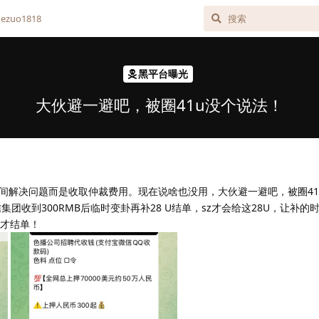
zuo1818
黑平台曝光
大伙避一避吧，被圈41u没个说法！
间解决问题而是收取仲裁费用。现在说啥也没用，大伙避一避吧，被圈41
集团收到300RMB后临时变卦再补28 U结单，sz才会给这28U，让补的
U才结单！