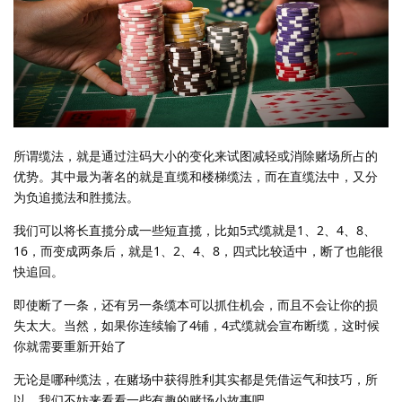
所谓缆法，就是通过注码大小的变化来试图减轻或消除赌场所占的
优势。其中最为著名的就是直缆和楼梯缆法，而在直缆法中，又分
为负追揽法和胜揽法。
我们可以将长直揽分成一些短直揽，比如5式缆就是1、2、4、8、
16，而变成两条后，就是1、2、4、8，四式比较适中，断了也能很
快追回。
即使断了一条，还有另一条缆本可以抓住机会，而且不会让你的损
失太大。当然，如果你连续输了4铺，4式缆就会宣布断缆，这时候
你就需要重新开始了
无论是哪种缆法，在赌场中获得胜利其实都是凭借运气和技巧，所
以，我们不妨来看看一些有趣的赌场小故事吧。