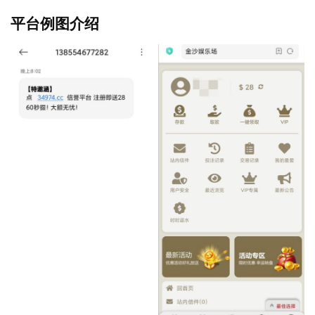
平台例图介绍