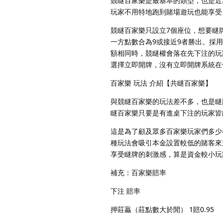
競瞇百家樂是最基本的類型，也是近
玩家不用特地跑到賭場遊玩也能享受
競瞇百家樂只設立7個座位，想要瞇
一方點數合為9或接近9者勝出。採
額相同時，競瞇權會落在先下注的玩
選擇立即開牌，沒有立即開牌系統在
百家樂 玩法 介紹【共瞇百家樂】
與競瞇百家樂的玩法差不多，也是瞇
瞇百家樂只要是有進桌下注的玩家皆
這是為了顧及眾多百家樂玩家們多少
種玩法會吸引本金設置較低的賭客來
享受瞇牌的刺激感，算是資金較小玩
補充：百家樂賠率
下注 賠率
押莊贏（莊點數大於閒） 1賠0.95