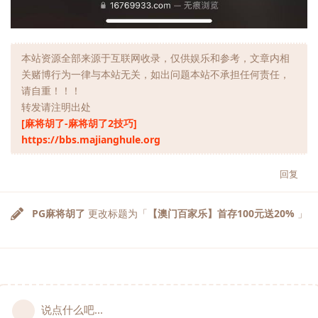
本站资源全部来源于互联网收录，仅供娱乐和参考，文章内相
关赌博行为一律与本站无关，如出问题本站不承担任何责任，
请自重！！！
转发请注明出处
[麻将胡了-麻将胡了2技巧]
https://bbs.majianghule.org
回复
PG麻将胡了
更改标题为「
【澳门百家乐】首存100元送20%
」
说点什么吧...