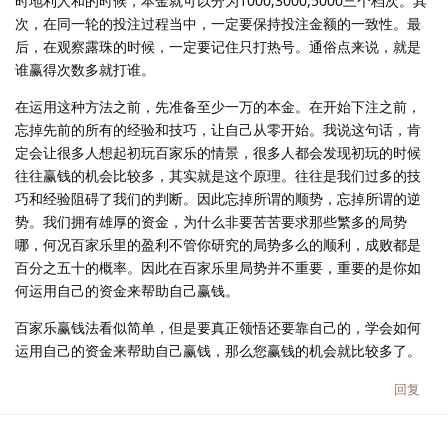
时地利人和的时候，本金就可以分为1000,3000,5000三个档次。其
次，在同一轮的投注过程当中，一定要保持投注金额的一致性。最
后，在观察露珠的时候，一定要记住只打热号。通俗点来说，就是
谁赢得次数多就打谁。
在运用这种方法之前，先准备至少一万的本金。在开始下注之前，
忘掉先前的所有的经验和技巧，让自己从零开始。我说这句话，肯
定会让很多人想起初玩百家乐的情景，很多人都会发现初玩的时候
往往赢钱的机会比较多，其实就是这个原理。往往是我们过多的技
巧和经验阻碍了我们的判断。因此忘掉所谓的顺势，忘掉所谓的逆
势。我们拥有雄厚的资金，为什么非要苦苦要求那些繁多的局势
哪，何况百家乐里的盈利不管你研究的局势多么的顺利，成败都是
百分之五十的概率。因此在百家乐里局势并不重要，重要的是你如
何运用自己的资金来帮助自己赢钱。
百家乐赢钱法看似简单，但是要真正领悟还要靠自己的，学会如何
运用自己的资金来帮助自己赢钱，那么您赢钱的机会就比较多了。
回复