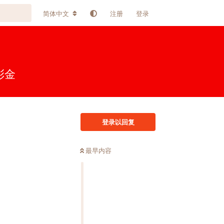
简体中文
注册
登录
彩金
登录以回复
最早内容