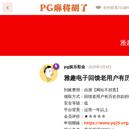
合作联系TG:@he
雅
pg娱乐彩金
2025年3月8日
雅趣电子回馈老用户有历
到账费用：自测【网站不担责】
领取方式：回馈老用户有历史存款的
安全等级：低
平台背景：运营一年以上
会员评价：★☆☆☆☆
申領聯絡：
https://www.yq25.org