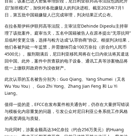
目前，该案已进入密集审理阶段，尼日利亚联邦高等法院也因此开
启“加班模式”，加快对各批嫌疑人的判决进程。截至2025年7月1
日，第五批中国籍嫌疑人已完成审理，判决结果正式公布。
在拉各斯伊科伊联邦高等法院，主审法官Dehinde Dipeolu主持审
理了该批案件。庭审当天，五名中国籍被告人在原本提出“无罪抗辩”
后临时变更立场，选择与检方达成“认罪协商”协议。根据判决结果，
他们各被判处一年监禁，并需缴纳罚金100万奈拉（折合约人民币
4500元）。服刑期满后，尼日利亚移民局将在七日内依法将其遣送
回中国。此外，案件中所查获的电子设备、通讯工具等涉案物品将
统一上缴联邦政府作为没收财产。
此次认罪的五名被告分别为：Guo Qiang、Yang Shumei（又名
Wu You You）、Guo Zhi Yong、Zhang Jian Feng 和 Lu Yi
Liang。
值得一提的是，EFCC在发布案件相关通告时，仍存在大量拼写错误
与模板化内容重复的问题，引发公众对尼日利亚公务系统工作风格
的再度调侃与质疑。
与此同时，涉案金额高达34亿奈拉（约合256万美元）的Huang