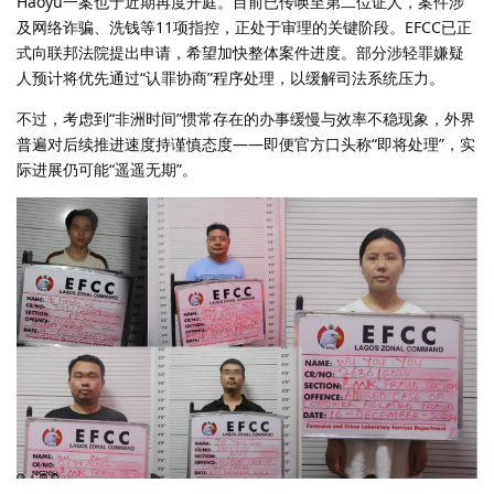
Haoyu一案也于近期再度开庭。目前已传唤至第二位证人，案件涉
及网络诈骗、洗钱等11项指控，正处于审理的关键阶段。EFCC已正
式向联邦法院提出申请，希望加快整体案件进度。部分涉轻罪嫌疑
人预计将优先通过“认罪协商”程序处理，以缓解司法系统压力。
不过，考虑到“非洲时间”惯常存在的办事缓慢与效率不稳现象，外界
普遍对后续推进速度持谨慎态度——即便官方口头称“即将处理”，实
际进展仍可能“遥遥无期”。