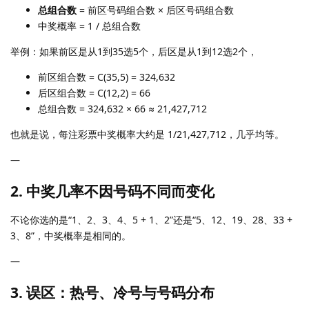
总组合数
= 前区号码组合数 × 后区号码组合数
中奖概率 = 1 / 总组合数
举例：如果前区是从1到35选5个，后区是从1到12选2个，
前区组合数 = C(35,5) = 324,632
后区组合数 = C(12,2) = 66
总组合数 = 324,632 × 66 ≈ 21,427,712
也就是说，每注彩票中奖概率大约是 1/21,427,712，几乎均等。
—
2. 中奖几率不因号码不同而变化
不论你选的是“1、2、3、4、5 + 1、2”还是“5、12、19、28、33 +
3、8”，中奖概率是相同的。
—
3. 误区：热号、冷号与号码分布