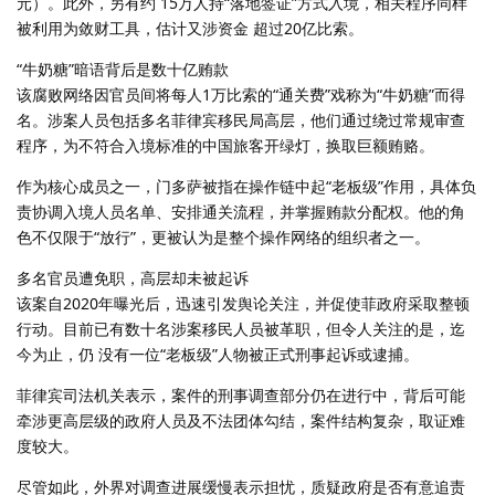
元）。此外，另有约 15万人持“落地签证”方式入境，相关程序同样
被利用为敛财工具，估计又涉资金 超过20亿比索。
“牛奶糖”暗语背后是数十亿贿款
该腐败网络因官员间将每人1万比索的“通关费”戏称为“牛奶糖”而得
名。涉案人员包括多名菲律宾移民局高层，他们通过绕过常规审查
程序，为不符合入境标准的中国旅客开绿灯，换取巨额贿赂。
作为核心成员之一，门多萨被指在操作链中起“老板级”作用，具体负
责协调入境人员名单、安排通关流程，并掌握贿款分配权。他的角
色不仅限于“放行”，更被认为是整个操作网络的组织者之一。
多名官员遭免职，高层却未被起诉
该案自2020年曝光后，迅速引发舆论关注，并促使菲政府采取整顿
行动。目前已有数十名涉案移民人员被革职，但令人关注的是，迄
今为止，仍 没有一位“老板级”人物被正式刑事起诉或逮捕。
菲律宾司法机关表示，案件的刑事调查部分仍在进行中，背后可能
牵涉更高层级的政府人员及不法团体勾结，案件结构复杂，取证难
度较大。
尽管如此，外界对调查进展缓慢表示担忧，质疑政府是否有意追责