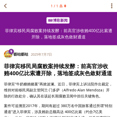
1
/
1
条
博彩新闻
菲律宾移民局腐败案持续发酵：前高官涉收贿400亿比索遭
开除，落地签成灰色敛财通道
呖咕呖咕
2025年7月7日
菲律宾移民局腐败案持续发酵：前高官涉收
贿400亿比索遭开除，落地签成灰色敛财通道
菲律宾“牛奶糖贿赂案”再掀波澜。近日，菲律宾上诉法院作出裁定，
维持对前移民局副主管阿兰·门多萨（Alfredo Alan Mendoza）开
除的行政处分，确认其在该起长期腐败丑闻中担任关键角色。
案件可追溯至2017年，期间有超过 380万名中国旅客通过所谓“特别
通道”进入菲律宾，涉及贿款总额高达 400亿比索（约合7亿美