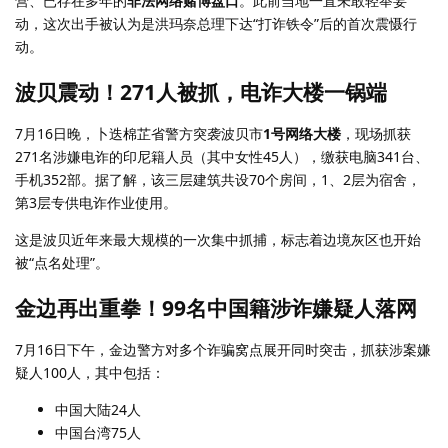
营、已存在多年的
非法网络赌博盘口
。此前当地一直未敢轻举妄
动，这次出手被认为是洪玛奈总理下达“打诈铁令”后的首次震慑行
动。
波贝震动！271人被抓，电诈大楼一锅端
7月16日晚，卜迭棉芷省警方突袭波贝市
1号网络大楼
，现场抓获
271名涉嫌电诈的印尼籍人员（其中女性45人），缴获电脑341台、
手机352部。据了解，该三层建筑共设70个房间，1、2层为宿舍，
第3层专供电诈作业使用。
这是波贝近年来最大规模的一次集中抓捕，标志着边境灰区也开始
被“点名处理”。
金边再出重拳！99名中国籍涉诈嫌疑人落网
7月16日下午，金边警方对多个诈骗窝点展开同时突击，抓获涉案嫌
疑人100人，其中包括：
中国大陆24人
中国台湾75人