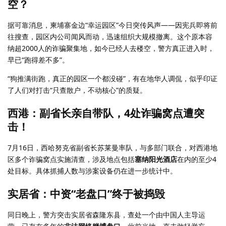
空？
据可靠消息，柬埔寨金边“幸运园区”今日突传风声——因宪兵即将前
往搜查，园区内公司闻风而动，迅速组织大规模撤离。这个原本容
纳超2000人的诈骗聚集地，如今已经人去楼空，警方真正进入时，
早已“跑得差不多”。
“狗推满街跑，真正的园区一个都没碰”，有在地华人调侃，似乎印证
了人们对打击“只查散户，不动核心”的质疑。
西港：副省长亲自带队，4处诈骗窝点遭突
击！
7月16日，西哈努克省副省长苏莱曼率队，与多部门联合，对西港地
区多个诈骗窝点实施清查，涉及地点包括
塞纳阳光酒店
在内的至少4
处目标。具体抓捕人数与涉案设备仍在进一步统计中。
实居省：中资“老盘口”终于被捣毁
同日晚上，警方突击实居省森隆东县，查处一个由中国人主导运