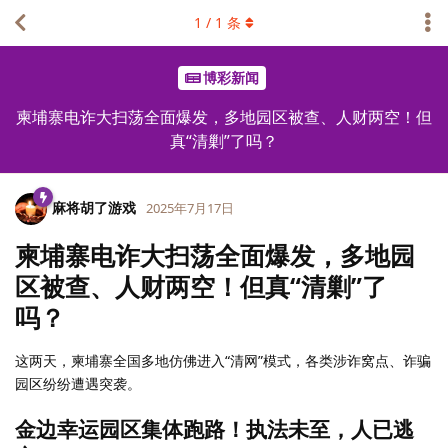
1
/
1
条
博彩新闻
柬埔寨电诈大扫荡全面爆发，多地园区被查、人财两空！但
真“清剿”了吗？
麻将胡了游戏
2025年7月17日
柬埔寨电诈大扫荡全面爆发，多地园
区被查、人财两空！但真“清剿”了
吗？
这两天，柬埔寨全国多地仿佛进入“清网”模式，各类涉诈窝点、诈骗
园区纷纷遭遇突袭。
金边幸运园区集体跑路！执法未至，人已逃