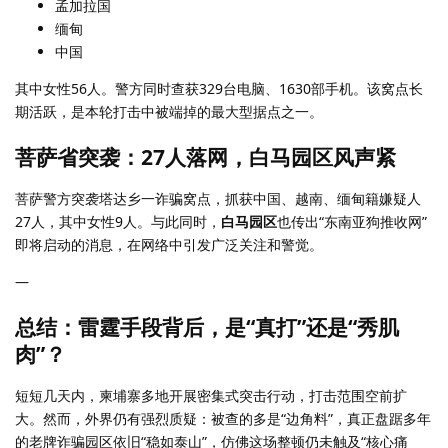
孟加拉国
缅甸
中国
其中女性56人。警方同时查获329台电脑、1630部手机。该窝点长
期活跃，是本轮打击中被端掉的最大型据点之一。
菩萨省突袭：27人落网，白马园区风声紧
菩萨警方突袭塔达乡一诈骗窝点，抓获中国、越南、缅甸籍嫌疑人
27人，其中女性9人。与此同时，
白马园区
也传出“东南亚狗推收网”
即将启动的消息，在网络中引发广泛关注和警觉。
—
总结：雷霆手段背后，是“真打”还是“秀肌
肉”？
短短几天内，柬埔寨多地开展密集式突击行动，打击范围空前扩
大。然而，外界仍有强烈质疑：被查的多是“边角料”，真正盘踞多年
的老牌诈骗园区依旧“稳如泰山”，仿佛这场整顿仍未触及“核心痛