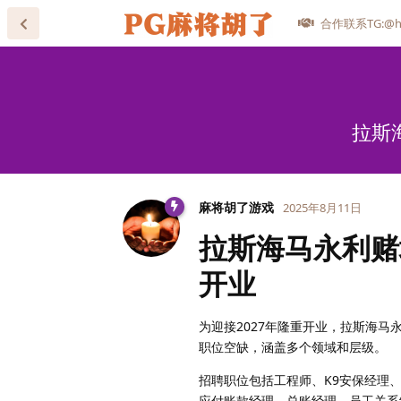
合作联系TG:@he
拉斯
麻将胡了游戏
2025年8月11日
拉斯海马永利赌
开业
为迎接2027年隆重开业，拉斯海
职位空缺，涵盖多个领域和层级。
招聘职位包括工程师、K9安保经理、
应付账款经理、总账经理、员工关系