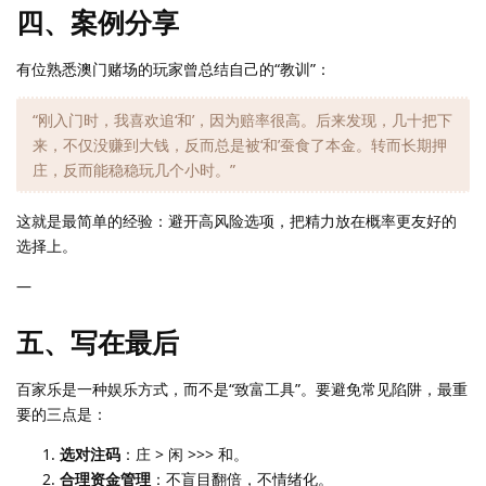
四、案例分享
有位熟悉澳门赌场的玩家曾总结自己的“教训”：
“刚入门时，我喜欢追‘和’，因为赔率很高。后来发现，几十把下
来，不仅没赚到大钱，反而总是被‘和’蚕食了本金。转而长期押
庄，反而能稳稳玩几个小时。”
这就是最简单的经验：避开高风险选项，把精力放在概率更友好的
选择上。
—
五、写在最后
百家乐是一种娱乐方式，而不是“致富工具”。要避免常见陷阱，最重
要的三点是：
选对注码
：庄 > 闲 >>> 和。
合理资金管理
：不盲目翻倍，不情绪化。