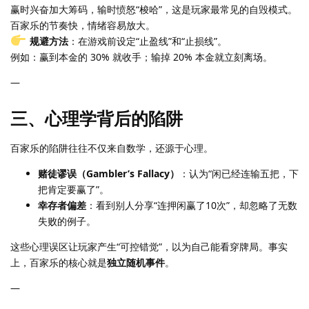
赢时兴奋加大筹码，输时愤怒“梭哈”，这是玩家最常见的自毁模式。
百家乐的节奏快，情绪容易放大。
规避方法
：在游戏前设定“止盈线”和“止损线”。
例如：赢到本金的 30% 就收手；输掉 20% 本金就立刻离场。
—
三、心理学背后的陷阱
百家乐的陷阱往往不仅来自数学，还源于心理。
赌徒谬误（Gambler’s Fallacy）
：认为“闲已经连输五把，下
把肯定要赢了”。
幸存者偏差
：看到别人分享“连押闲赢了10次”，却忽略了无数
失败的例子。
这些心理误区让玩家产生“可控错觉”，以为自己能看穿牌局。事实
上，百家乐的核心就是
独立随机事件
。
—