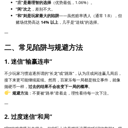
“庄”是最理智的选择
（优势最低，1.06%）。
“闲”次之
，差别不大。
“和”则是玩家最大的陷阱
——虽然赔率诱人（通常 1:8），但
赌场优势高达
14% 以上
，几乎是“送钱”的选择。
—
二、常见陷阱与规避方法
1.
迷信“输赢连串”
不少玩家习惯追逐所谓的“长龙”或“跳珠”，认为庄或闲连赢几局后，
接下来更可能继续延续。然而，百家乐每一局都是独立事件，就像
抛硬币一样，
过去的结果不会改变下一局的概率
。
规避方法
：不要被“路单”牵着走，理性看待每一次下注。
—
2.
过度迷信“和局”