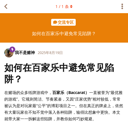
1
/
1
条
交流专区
如何在百家乐中避免常见陷阱？
我不是赌神
2025年8月19日
如何在百家乐中避免常见陷
阱？
在赌场的众多纸牌游戏中，
百家乐（Baccarat）
一直被誉为“最优雅
的游戏”。它规则简洁、节奏紧凑，又因“庄家优势”相对较低，常常
被认为是对玩家最“公平”的博彩项目之一。但在真正的牌桌上，依然
有大量玩家在不知不觉中落入各种陷阱，输得比想象中更快。本文
就带大家一一拆解这些陷阱，并教你如何巧妙规避。