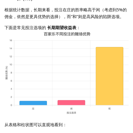
根据统计数据，长期来看，投注在庄的胜率略高于闲（考虑到5%的
佣金，依然是更具优势的选择），而“和”则是高风险的陷阱选项。
下面是常见投注选项的
长期期望收益表
：
从表格和柱状图可以直观地看到：