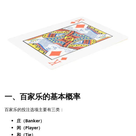
一、百家乐的基本概率
百家乐的投注选项主要有三类：
庄（Banker）
闲（Player）
和（Tie）