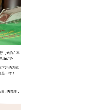
行1
%的几率
2
赌场优势
你下注的方式
也是一样！
部门的管理，