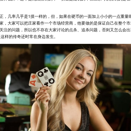
正，几率几乎是1摸一样的，但，如果在硬币的一面加上小小的一点重量
家，大家可以把庄家看作一个市场经营商，他要做的是保证自己在整个市
关注的问题，所以也不存在大家讨论的点杀、追杀问题，否则又怎么会出
且这样的传奇还时常在身边发生。