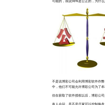
可能的，我说98%是公正的，为什
不是说博彩公司会利用博彩软件作弊
中，他们不可能允许博彩公司为了牟
但在获取了软件授权以后，博彩公司
有人会问，是不是庄家可以控制每盘