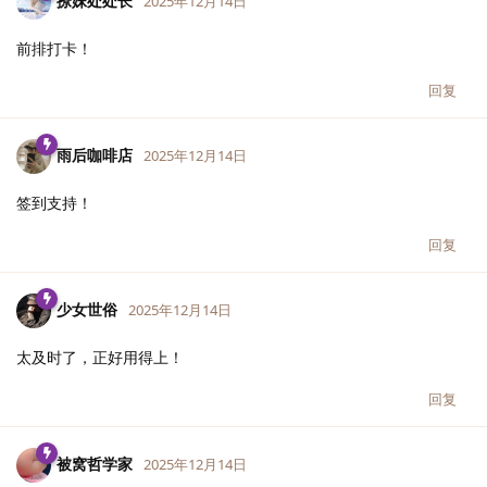
撩妹处处长
2025年12月14日
前排打卡！
回复
雨后咖啡店
2025年12月14日
签到支持！
回复
少女世俗
2025年12月14日
太及时了，正好用得上！
回复
被窝哲学家
2025年12月14日