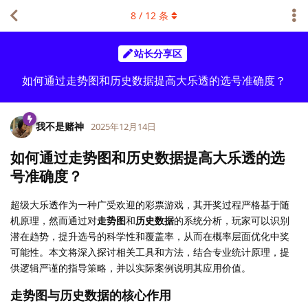
8
/
12
条
站长分享区
如何通过走势图和历史数据提高大乐透的选号准确度？
我不是赌神
2025年12月14日
如何通过走势图和历史数据提高大乐透的选
号准确度？
超级大乐透作为一种广受欢迎的彩票游戏，其开奖过程严格基于随
机原理，然而通过对
走势图
和
历史数据
的系统分析，玩家可以识别
潜在趋势，提升选号的科学性和覆盖率，从而在概率层面优化中奖
可能性。本文将深入探讨相关工具和方法，结合专业统计原理，提
供逻辑严谨的指导策略，并以实际案例说明其应用价值。
走势图与历史数据的核心作用