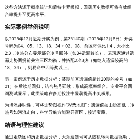
这些方法源于概率统计和蒙特卡罗模拟，回测历史数据可将有效组
合率提升至更高水平。
实际案例举例说明
以2025年12月近期开奖为例，第25140期（2025年12月8日）开奖
号码为04、05、13、18、34 + 02、08。前区奇偶比1:4，大小比
2:3，冷热分布显示部分冷号回补（如34遗漏较长）。若玩家通过遗
漏走势图提前关注三区均衡，并搭配2冷3热（如纳入遗漏较高的
18、34），则易命中四等奖以上。
另一案例源于历史数据分析：某期前区遗漏值超过20期的冷号（如
01）在后续期回归，结合热号延续，形成高概率组合。专业平台回
溯测试显示，此类策略在多期投注中显著提高小奖积累。
为增添趣味性，可将走势图视作“彩票地图”：遗漏值如山脉高低，冷
热号如河流走向，科学导航方能避开盲区，接近宝藏。
结语与理性建议
通过走势图和历史数据分析，大乐透选号可从随机转向数据驱动，