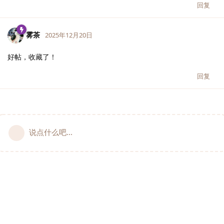
回复
雾茶
2025年12月20日
好帖，收藏了！
回复
说点什么吧...