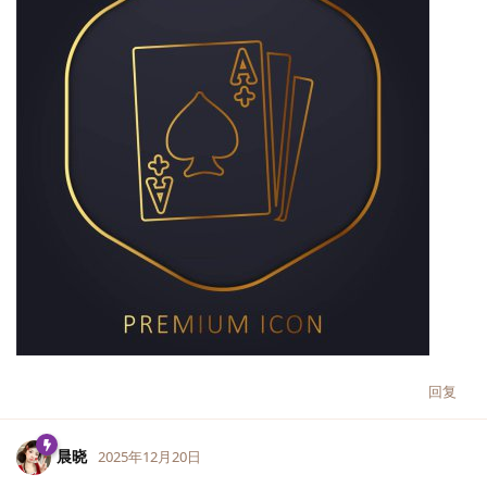
回复
晨晓
2025年12月20日