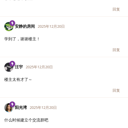
回复
安静的房间
2025年12月20日
学到了，谢谢楼主！
回复
汪宇
2025年12月20日
楼主太有才了～
回复
阳光湾
2025年12月20日
什么时候建立个交流群吧