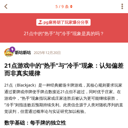
5
/
9
条
pg麻将胡了玩家爆分分享
21点中的“热手”与“冷手”现象是真的吗？
呖咕呖咕
2025年12月20日
21点游戏中的“热手”与“冷手”现象：认知偏差
而非真实规律
21点（Blackjack）是一种经典赌场卡牌游戏，其核心规则要求玩家
通过要牌或停牌使手牌点数接近21点但不超过，同时优于庄家。在
游戏中，“热手”现象指玩家或庄家连胜后被认为更可能继续获胜，
“冷手”则指连败后预期持续失利。此类信念源于人类对随机序列的直
觉误判，但需通过概率论与实证研究加以检验。
数学基础：每手牌的独立性