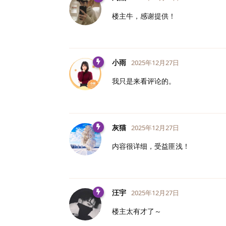
楼主牛，感谢提供！
小雨
2025年12月27日
我只是来看评论的。
灰猫
2025年12月27日
内容很详细，受益匪浅！
汪宇
2025年12月27日
楼主太有才了～