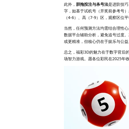
此外，
胆拖投注与杀号法
是进阶技巧
字，如基于试机号（开奖前参考号）杀
（4-6）、高（7-9）区，观察区
当然，任何预测方法均需结合理性心
数据平台辅助分析，避免追号过度。
或更精准，但核心仍在于娱乐与公益
总之，福彩3D的魅力在于数字背后
场智力游戏。愿各位彩民在2025