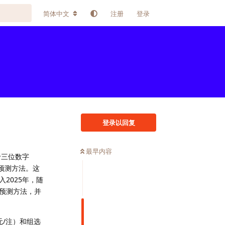
简体中文
注册
登录
登录以回复
最早内容
于三位数字
预测方法。这
2025年，随
预测方法，并
元/注）和组选