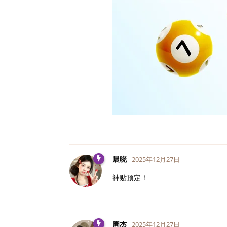
晨晓
2025年12月27日
神贴预定！
周杰
2025年12月27日