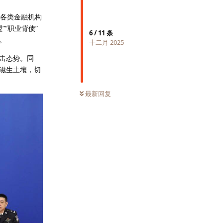
促各类金融机构
”“职业背债”
6
/
11
条
。
十二月 2025
击态势。同
滋生土壤，切
最新回复