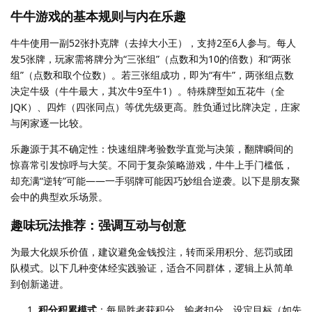
牛牛游戏的基本规则与内在乐趣
牛牛使用一副52张扑克牌（去掉大小王），支持2至6人参与。每人
发5张牌，玩家需将牌分为“三张组”（点数和为10的倍数）和“两张
组”（点数和取个位数）。若三张组成功，即为“有牛”，两张组点数
决定牛级（牛牛最大，其次牛9至牛1）。特殊牌型如五花牛（全
JQK）、四炸（四张同点）等优先级更高。胜负通过比牌决定，庄家
与闲家逐一比较。
乐趣源于其不确定性：快速组牌考验数学直觉与决策，翻牌瞬间的
惊喜常引发惊呼与大笑。不同于复杂策略游戏，牛牛上手门槛低，
却充满“逆转”可能——一手弱牌可能因巧妙组合逆袭。以下是朋友聚
会中的典型欢乐场景。
趣味玩法推荐：强调互动与创意
为最大化娱乐价值，建议避免金钱投注，转而采用积分、惩罚或团
队模式。以下几种变体经实践验证，适合不同群体，逻辑上从简单
到创新递进。
积分积累模式
：每局胜者获积分，输者扣分。设定目标（如先