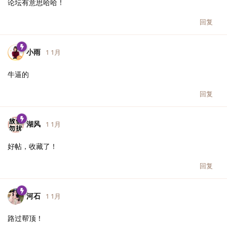
论坛有意思哈哈！
回复
小雨
1 1月
牛逼的
回复
湖风
1 1月
好帖，收藏了！
回复
河石
1 1月
路过帮顶！