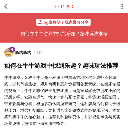
7
/
11
条
pg麻将胡了玩家爆分分享
如何在牛牛游戏中找到乐趣？趣味玩法推荐
呖咕呖咕
1 1月
如何在牛牛游戏中找到乐趣？趣味玩法推荐
牛牛游戏，又称斗牛，是一种源于中国南方地区的经典扑克牌游
戏，以其节奏迅捷、规则简明和意外惊喜而备受青睐。在娱乐专栏
的视角下，牛牛并非仅限于竞技比拼，而是家庭聚会或朋友小聚的
理想选择。它融合运气、快速计算与互动元素，能迅速活跃氛围，
带来欢笑与惊喜。根据多项休闲游戏研究，这种牌类活动有助于缓
解压力、增强社交联结，尤其适合非金钱模式的纯娱乐玩法。本文
将剖析牛牛的核心魅力，推荐几种趣味变体，并以视觉示例与真实
场景说明，提供专业而实用的指导。