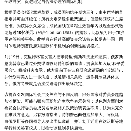
全球冲突、促进稳定与合法治理的国际机制。
根据委员会拟议章程草案，成员国初始任期为三年，由主席特朗普
指定并可由其续任；所有决定需经多数票通过，但最终须获得主席
批准。为获得永久席位，成员国须在章程生效首年内以现金形式缴
纳超过
10亿美元
（约合1 billion USD）的捐款，此款项将用于加沙
重建等相关事务。此举旨在通过高额资金承诺筛选长期参与国，同
时体现特朗普政府对国际和平机制的创新性融资模式。
1月19日，克里姆林宫发言人德米特里·佩斯科夫正式证实，俄罗斯
总统普京已通过外交渠道收到特朗普的邀请，提议其加入该“和平委
员会”。佩斯科夫表示，俄方目前正在认真研究邀请函的全部细节，
并计划与美方进一步沟通，以澄清相关条款、运作机制及具体义
务。俄方尚未就是否接受邀请作出最终决定。
该提议引发国际社会广泛关注与不同反响。部分国家对委员会超越
加沙框架、可能与联合国职能产生竞争表示关切；以色列方面则对
委员会执行委员会成员名单及相关政策协调表达不满，认为未充分
征求以方意见。另有报道指出，特朗普已向包括加拿大、阿根廷、
白俄罗斯等多国领导人发出类似邀请，并计划于近期在达沃斯等地
举行相关签署仪式，以推动该机制尽快启动。