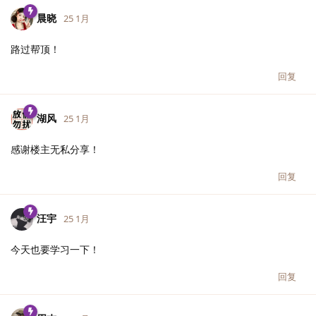
晨晓
25 1月
路过帮顶！
回复
湖风
25 1月
感谢楼主无私分享！
回复
汪宇
25 1月
今天也要学习一下！
回复