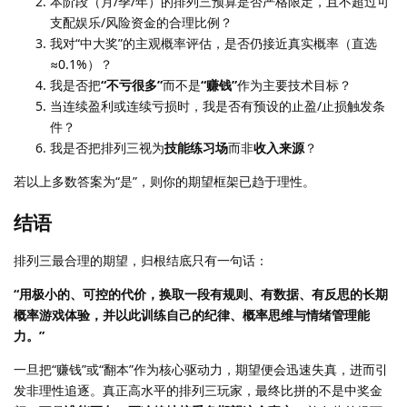
本阶段（月/季/年）的排列三预算是否严格限定，且不超过可
支配娱乐/风险资金的合理比例？
我对“中大奖”的主观概率评估，是否仍接近真实概率（直选
≈0.1%）？
我是否把
“不亏很多”
而不是
“赚钱”
作为主要技术目标？
当连续盈利或连续亏损时，我是否有预设的止盈/止损触发条
件？
我是否把排列三视为
技能练习场
而非
收入来源
？
若以上多数答案为“是”，则你的期望框架已趋于理性。
结语
排列三最合理的期望，归根结底只有一句话：
“用极小的、可控的代价，换取一段有规则、有数据、有反思的长期
概率游戏体验，并以此训练自己的纪律、概率思维与情绪管理能
力。”
一旦把“赚钱”或“翻本”作为核心驱动力，期望便会迅速失真，进而引
发非理性追逐。真正高水平的排列三玩家，最终比拼的不是中奖金