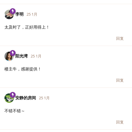
李明
25 1月
太及时了，正好用得上！
回复
阳光湾
25 1月
楼主牛，感谢提供！
回复
安静的房间
25 1月
不错不错～
回复