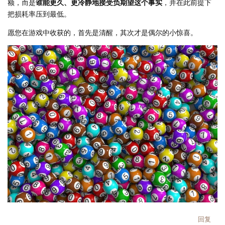
额，而是
谁能更久、更冷静地接受负期望这个事实
，并在此前提下
把损耗率压到最低。
愿您在游戏中收获的，首先是清醒，其次才是偶尔的小惊喜。
回复