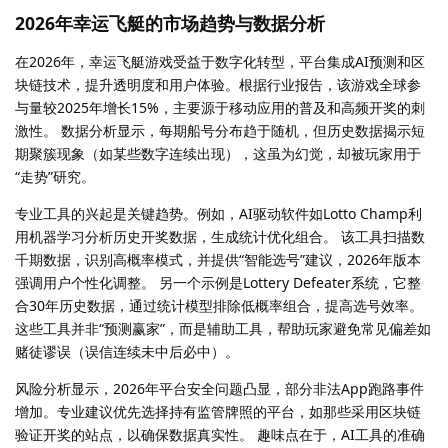
2026年幸运飞艇的市场趋势与数据分析
在2026年，幸运飞艇游戏受益于数字化转型，平台集成AI预测和区
块链技术，提升透明度和用户体验。根据行业报告，该游戏全球参
与量较2025年增长15%，主要源于移动应用的普及和高频开奖的刺
激性。 数据分析显示，每期船号分布趋于随机，但历史数据揭示短
期聚簇现象（如某些数字连续出现），这虽为幻觉，却被玩家用于
“走势”研究。
专业工具的兴起是关键趋势。例如，AI驱动软件如Lotto Champ利
用机器学习分析历史开奖数据，生成统计优化组合。 该工具扫描数
千期数据，识别高概率模式，并提供“智能选号”建议，2026年版本
强调用户个性化调整。 另一个示例是Lottery Defeater系统，它整
合30年历史数据，通过统计模型排除低概率组合，提高选号效率。
这些工具并非“预测赢家”，而是辅助工具，帮助玩家避免常见偏差如
赌徒谬误（误信连续未中后必中）。
风险分析显示，2026年平台安全问题凸显，部分非法App跑路事件
增加。专业建议优先选择持有监管牌照的平台，如那些采用区块链
验证开奖的站点，以确保数据真实性。 趣味点在于，AI工具的准确