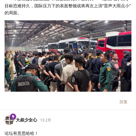
目标恐难持久，国际压力下的表面整顿或将再次上演“雷声大雨点小”
的局面。
回复
大叔少女心
13 2月
论坛有意思哈哈！