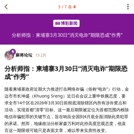
3
/
7
条
博彩新闻
分析师指：柬埔寨3月30日“消灭电诈”期限恐成“作秀”
麻将论坛
13 2月
分析师指：柬埔寨3月30日“消灭电诈”期限恐
成“作秀”
随着柬埔寨政府近期大力推进打击网络诈骗（俗称“电诈”）行动，金
边市市长坤盛（Khuong Sreng）近日在会议上重申铁腕态度，要
求全市14个区在2026年3月30日前彻底清除辖区内所有涉诈窝点和
活动，实现首都“清零”目标。这一最后期限被定位为首都范围内根除
电信诈骗犯罪的关键节点，旨在响应全国到4月底全面消除此类犯罪
的承诺。然而，地缘政治分析家森万利对此持高度悲观态度，他直
言这一期限很可能只是表面文章，难以带来实质性改变。