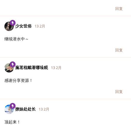
回复
少女世俗
13 2月
继续潜水中～
回复
廡茗栺戴著哪垛糀
13 2月
感谢分享资源！
回复
撩妹处处长
13 2月
顶起来！