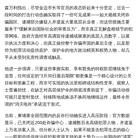
森万利指出，尽管金边市长等官员的表态听起来十分坚定，过去一
段时间的打击行动也确实取得了一些可见成果——如大规模关闭诈
骗园区、逮捕部分嫌疑人并遣返大量底层从业者，但这些措施主要
服务于“缓解来自国际社会的审查压力”，而非真正瓦解盘根错节的犯
罪网络。政府方面经常高调宣传逮捕或驱逐的底层人员数字，以展
示执法力度和决心，但真正操控整个诈骗帝国的幕后主使，以及那
些为犯罪活动提供庇护、保护伞的地方政治精英和权势人物，却几
乎从未受到实质性调查或触及。
他进一步强调，只要这些掌握实权、享有豁免的特权阶层继续免于
追责，任何设定的“3月30日最后期限”都更像是一个精心设计的公关
目标和形象工程，而非可实现的执法里程碑或结构性变革。观察人
士普遍担忧，在缺乏对高层保护伞的彻底清查前提下，诈骗活动很
可能只是暂时蛰伏、转移阵地或换汤不换药地继续运作，最终令所
谓的“消灭电诈”承诺流于形式。
当前，柬埔寨全国范围内的反诈行动确实进入高压阶段：官方数据
显示，已关闭近200处诈骗中心，逮捕数百名高级犯罪人物，并遣返
上万名涉案人员。但分析人士认为，如果不能直击犯罪生态的核心
——即那些提供政治庇护和资源支持的本土势力——短期内的“清零”