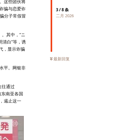
。这些团伙将
诈骗与恋爱诈
3
/
8
条
诈骗分子常假冒
二月 2026
）。其中，“ニ
明清白”等，诱
代，显示诈骗
最新回复
年水平。网银非
往往通过
与东南亚各国
，遏止这一