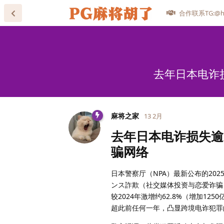
合作联系TG:@he
去年日本电诈
麻将之家
13 2月
去年日本电诈损失逾
骗网络
日本警察厅（NPA）最新公布的20
ンス詐欺（社交媒体投资与恋爱诈骗）
较2024年激增约62.8%（增加1
超此前任何一年，凸显跨境电诈犯罪