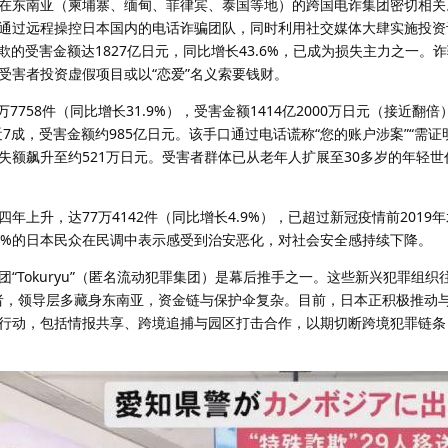
在东南亚（柬埔寨、缅甸、菲律宾、泰国等地）的跨国电诈集团密切相关
通过远程操控日本国内的电话诈骗团队，同时利用社交媒体大肆实施投资
欺的受害金额达1827亿日元，同比增长43.6%，已成为损失主力之一。
受害者投资虚假项目或以“恋爱”名义索要钱财。
7758件（同比增长31.9%），受害金额1414亿2000万日元（接近翻倍
7成，受害金额约985亿日元。该手口通过电话谎称“您的账户涉案”“需证
失额飙升至约521万日元。受害者群体已从老年人扩展至30多岁的年轻世
年上升，达77万4142件（同比增长4.9%），已超过新冠疫情前2019
0%的日本民众在民调中表示感受到治安恶化，对社会安全感持续下降。
“Tokuryu”（匿名流动犯罪集团）是幕后推手之一。这些新兴犯罪组织
募执行者，领导层多藏身东南亚，资金链与保护伞复杂。目前，日本正积极推动
行动，包括情报共享、跨境追捕与园区打击合作，以期切断跨境犯罪链条