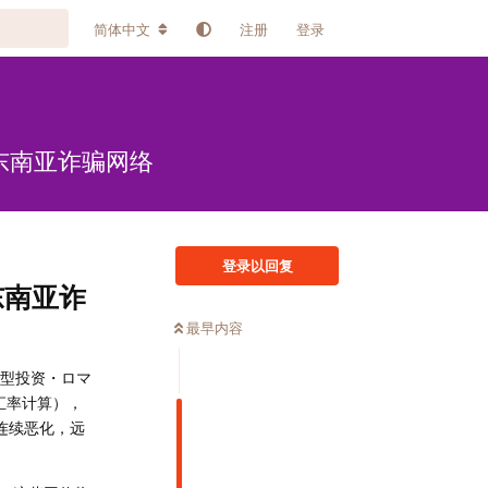
简体中文
注册
登录
东南亚诈骗网络
登录以回复
东南亚诈
最早内容
S型投资・ロマ
汇率计算），
模连续恶化，远