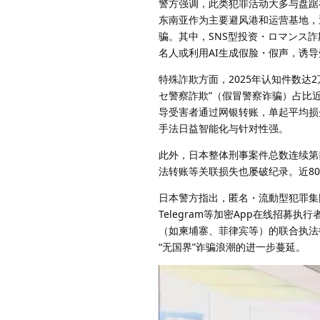
警方强调，此类犯罪活动大多与盘踞
东南亚作为主要避风港和运营基地，
骗。其中，SNS型投资・ロマンス詐
名人或利用AI生成假脸・假声，诱导
特殊詐欺方面，2025年认知件数达2万
セ警察詐欺”（假冒警察诈骗）占比近
导受害者通过网银转账，单起平均损
手法日益智能化与针对性强。
此外，日本整体刑事案件总数连续第四
法转账等关联损失也屡破纪录。近8
日本警方指出，匿名・流動型犯罪集团
Telegram等加密App在线招
（如柬埔寨、菲律宾等）的联合执法
“无国界”诈骗浪潮的进一步蔓延。