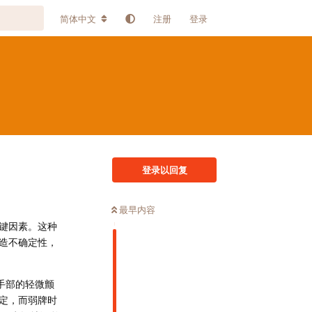
简体中文
注册
登录
登录以回复
最早内容
键因素。这种
造不确定性，
、手部的轻微颤
定，而弱牌时