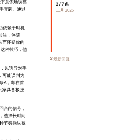
能下意识地调整
2
/
7
条
手弃牌。通过
二月 2026
成功依赖于时机
加注，伴随一
从而怀疑你的
用这种技巧，他
最新回复
行为，以诱导对手
，可能误判为
条A，却在首
玩家具备极强
回合的信号，
，选择长时间
种节奏操纵被