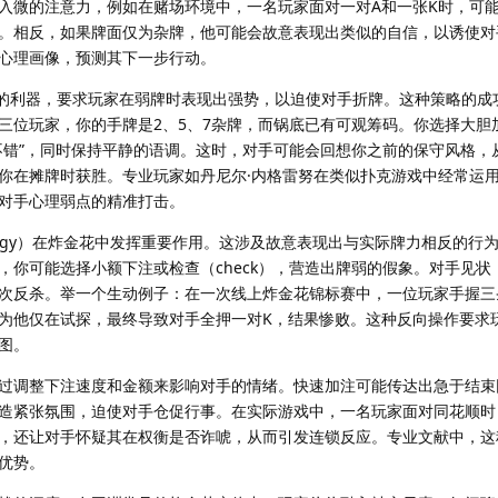
入微的注意力，例如在赌场环境中，一名玩家面对一对A和一张K时，可
。相反，如果牌面仅为杂牌，他可能会故意表现出类似的自信，以诱使对
心理画像，预测其下一步行动。
心理战的利器，要求玩家在弱牌时表现出强势，以迫使对手折牌。这种策略的
三位玩家，你的手牌是2、5、7杂牌，而锅底已有可观筹码。你选择大胆
不错”，同时保持平静的语调。这时，对手可能会回想你之前的保守风格，
你在摊牌时获胜。专业玩家如丹尼尔·内格雷努在类似扑克游戏中经常运
对手心理弱点的精准打击。
ychology）在炸金花中发挥重要作用。这涉及故意表现出与实际牌力相反的
，你可能选择小额下注或检查（check），营造出牌弱的假象。对手见状
次反杀。举一个生动例子：在一次线上炸金花锦标赛中，一位玩家手握三
为他仅在试探，最终导致对手全押一对K，结果惨败。这种反向操作要求
图。
过调整下注速度和金额来影响对手的情绪。快速加注可能传达出急于结束
造紧张氛围，迫使对手仓促行事。在实际游戏中，一名玩家面对同花顺时
，还让对手怀疑其在权衡是否诈唬，从而引发连锁反应。专业文献中，这
优势。