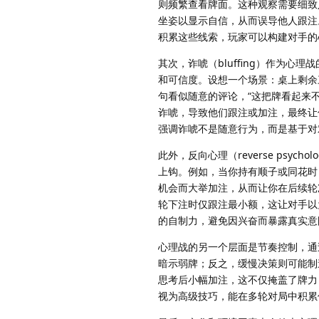
则频繁查看牌面。这种观察需要细致
坐姿以显示自信，从而误导他人跟注
积累这些线索，玩家可以构建对手的
其次，诈唬（bluffing）作为
和可信度。设想一个场景：桌上剩余
句看似随意的评论，“这把牌看起来
诈唬，导致他们跟注或加注，最终让
强调诈唬不是随意行为，而是基于对
此外，反向心理（reverse ps
上钩。例如，当你持有顺子或同花时
机会而大举加注，从而让你在后续轮
轮下注时仅跟注最小额，这让对手以
的自制力，避免因兴奋而暴露真实意
心理战的另一个层面是节奏控制，通
暗示弱牌；反之，缓慢决策则可能制
思考后小幅加注，这不仅掩盖了牌力
视为高级技巧，能在多轮对局中积累