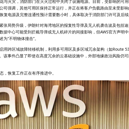
火花与火灾，消防部门在灭火过程中关闭了设施电源。目前，受影响的可
公司强调，其他可用区保持正常运行，并正在将客户负载路由至未受影响
，恢复电源及完整连通性预计需要数小时，具体取决于消防部门许可及后
紧张局势升级，伊朗针对海湾地区的报复性导弹及无人机袭击波及包括迪
数据中心可能受到拦截导弹或无人机碎片的间接影响，但AWS官方声明
述为“不明物体撞击”。
启用跨区域故障转移机制，利用多可用区及多区域冗余架构（如Route 5
。该事件凸显了即使在高度冗余的云基础设施中，外部地缘政治风险仍可
状态，恢复工作正在有序推进中。