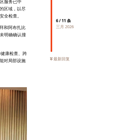
用区服务已中
的区域，以尽
续安全检查。
6
/
11
条
三月 2026
拜和阿布扎比
中未明确确认撞
3健康检查、跨
最新回复
能对局部设施