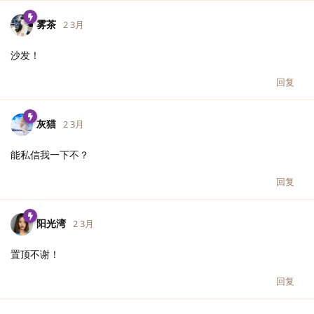
雾茶
2 3月
沙发！
回复
灰猫
2 3月
能私信我一下不？
回复
阳光湾
2 3月
置顶不谢！
回复