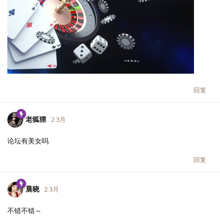
回复
老狐狸
2 3月
论坛有美女吗
回复
晨晓
2 3月
不错不错～