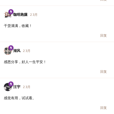
咖啡跑腿
2 3月
干货满满，收藏！
回复
湖风
2 3月
感恩分享，好人一生平安！
回复
汪宇
2 3月
感觉有用，试试看。
回复