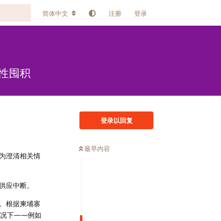
简体中文
注册
登录
性囤积
登录以回复
最早内容
为澄清相关情
供应中断。
。根据柬埔寨
情况下——例如