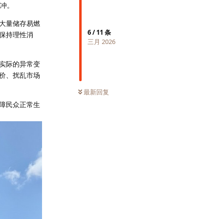
缓冲。
大量储存易燃
6
/
11
条
保持理性消
三月 2026
实际的异常变
价、扰乱市场
最新回复
障民众正常生