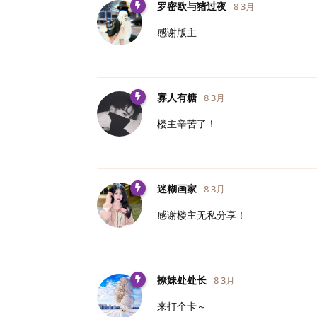
罗密欧与猪过夜
8 3月
感谢版主
寡人有糖
8 3月
楼主辛苦了！
迷糊画家
8 3月
感谢楼主无私分享！
撩妹处处长
8 3月
来打个卡～