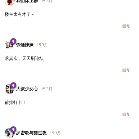
我们床上聊
15 3月
楼主太有才了～
回复
铁锤妹妹
15 3月
求真实，天天刷论坛
回复
大叔少女心
15 3月
前排打卡！
回复
罗密欧与猪过夜
15 3月