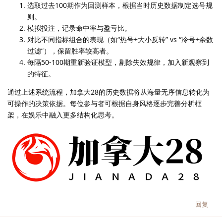
选取过去100期作为回测样本，根据当时历史数据制定选号规
则。
模拟投注，记录命中率与盈亏比。
对比不同指标组合的表现（如“热号+大小反转” vs “冷号+余数
过滤”），保留胜率较高者。
每隔50-100期重新验证模型，剔除失效规律，加入新观察到
的特征。
通过上述系统流程，加拿大28的历史数据将从海量无序信息转化为
可操作的决策依据。每位参与者可根据自身风格逐步完善分析框
架，在娱乐中融入更多结构化思考。
回复