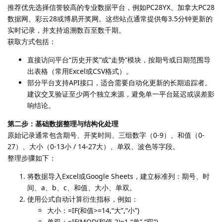
推荐优先选择信誉较高的专业数据平台，例如PC28YX、加拿大PC28
数据网、彩云28或博易开奖网。这些站点通常提供每3.5分钟更新的
实时记录，并支持追溯数百至数千期。
获取方式包括：
直接访问平台“历史开奖”或“走势”模块，按期号或日期范围导
出表格（常用Excel或CSV格式）。
部分平台支持API接口，适合需要自动化更新的长期追踪者。
建议交叉验证至少两个独立来源，避免单一平台延迟或误差影
响结论。
第二步：基础数据整理与结构化处理
原始记录通常包含期号、开奖时间、三组数字（0-9）、和值（0-
27）、大小（0-13小 / 14-27大）、单双、波色等字段。
整理步骤如下：
将数据导入Excel或Google Sheets，建立标准列：期号、时
间、a、b、c、和值、大小、单双。
使用公式自动计算衍生指标，例如：
大小：=IF(和值>=14,“大”,“小”)
单双：=IF(MOD(和值,2)=1,“单”,“双”)