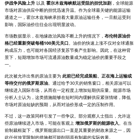
伊战争风险上升
以及
霍尔木兹海峡航运受阻的担忧加剧
，全球能源
市场对原油供应中断的担忧迅速升温。作为全球最关键的能源运输
通道之一，霍尔木兹海峡承担着大量原油运输任务，一旦航运受到
影响，国际油价往往会出现明显波动。
市场数据显示，在地缘政治风险不断上升的情况下，
布伦特原油价
格已经重新突破每桶100美元关口
。油价的快速上涨不仅对全球通胀
构成压力，也可能对各国经济复苏节奏产生影响。因此，在这种背
景下，短期增加市场可流通原油数量成为稳定油价的重要手段之
一。
此次被允许出售的原油主要为
此前已经完成装船、正在海上运输或
等待交付的俄罗斯原油
。通过给予30天的销售窗口，相关原油可以
继续进入国际市场，从而在一定程度上增加短期供应量。能源市场
分析人士认为，这类措施能够在短时间内缓解供应紧张情绪，降低
市场对原油短缺的预期，从而对油价形成一定的压制作用。
不过，这一政策同样引发了一些争议。部分观察人士指出，允许这
些原油继续进入市场，可能在客观上
增加俄罗斯的能源收入
。在当
前制裁框架下，俄罗斯能源出口一直是其重要的财政来源之一，因
此任何放宽限制的措施都可能削弱原有制裁的实际效果。