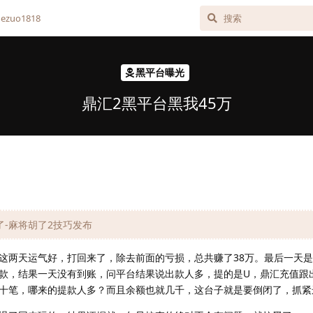
zuo1818
黑平台曝光
鼎汇2黑平台黑我45万
胡了-麻将胡了2技巧发布
这两天运气好，打回来了，除去前面的亏损，总共赚了38万。最后一天
上提款，结果一天没有到账，问平台结果说出款人多，提的是U，鼎汇充值跟
十笔，哪来的提款人多？而且余额也就几千，这台子就是要倒闭了，抓紧