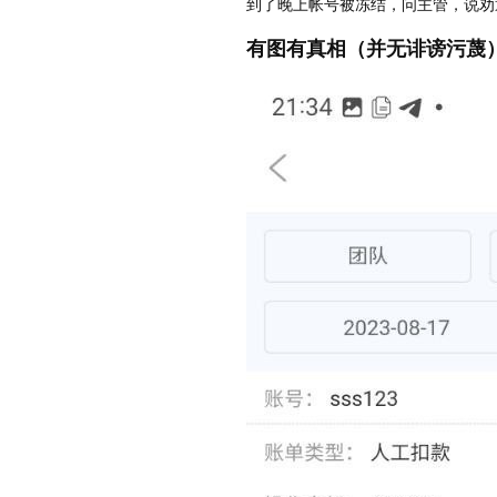
到了晚上帐号被冻结，问主管，说劝
有图有真相（并无诽谤污蔑