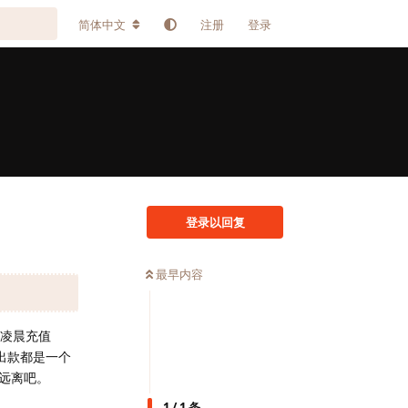
简体中文
注册
登录
登录以回复
最早内容
是凌晨充值
出款都是一个
远离吧。
1
/
1
条