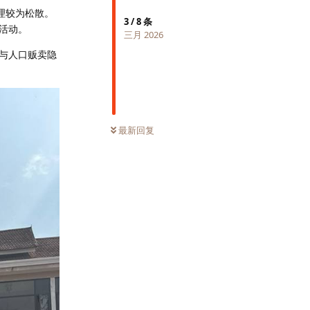
理较为松散。
3
/
8
条
活动。
三月 2026
与人口贩卖隐
最新回复