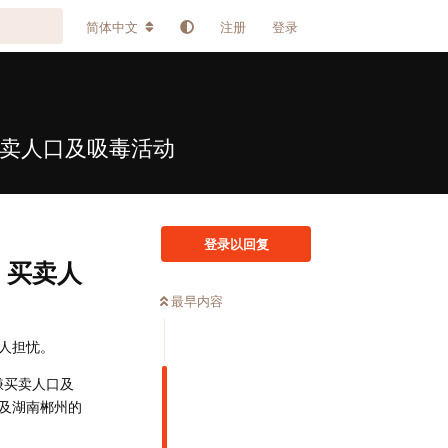
简体中文
注册
登录
买卖人口及吸毒活动
登录以回复
、买卖人
最早内容
人担忧。
嫌买卖人口及
以及湖南郴州的