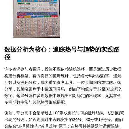
数据分析为核心：追踪热号与趋势的实践路
径
许多资深参与者强调，投注不应依赖随机选择，而是通过历史数据
构建分析框架。官方提供的搅珠统计，包括各号码出现频率、遗漏
期数以及波色分布，成为重要参考工具。一位长期追踪数据的玩家
分享，其策略聚焦于中值区间号码，例如平均值介于22至32之间的
数字。这些号码在多期数据中展现出相对稳定的出现率，尤其在金
多宝期数中常与其他热号形成搭配。
例如，部分高手会记录过去100期或更长时间的搅珠结果，识别频繁
出现的号码，如近期统计中表现突出的24号、30号或19号等。他们
会结合“热号惯性”与“冷号反弹”原理：在热号持续活跃时适度跟随，