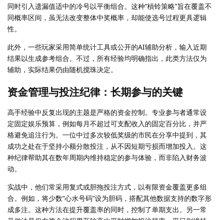
同时引入遗漏值适中的冷号以平衡组合。这种“槓铃策略”旨在覆盖不
同概率区间，虽无法改变整体中奖概率，却能使选号过程更具逻辑
性。
此外，一些玩家采用简单统计工具或公开的AI辅助分析，输入近期
结果以生成参考组合。不过，所有经验均明确指出，此类方法仅为
辅助，实际结果仍由随机搅珠决定。
资金管理与投注纪律：长期参与的关键
高手经验中反复出现的主题是严格的资金控制。专业参与者通常设
定固定娱乐预算，例如每月不超过可支配收入的固定百分比，并严
格避免追注行为。一位中过多次较低奖级的市民在分享中提到，其
成功之处在于坚持小额分散投注，从不因短期亏损而增加投入。这
种纪律帮助其在数年周期内维持稳定的参与体验，而非陷入财务波
动。
实战中，他们常采用复式或胆拖投注方式，以有限资金覆盖更多组
合。例如，将少数“心水号码”设为胆码，搭配其他数据支持的数字形
成多注。这种方法在提升覆盖率的同时，控制了单期支出。另一常