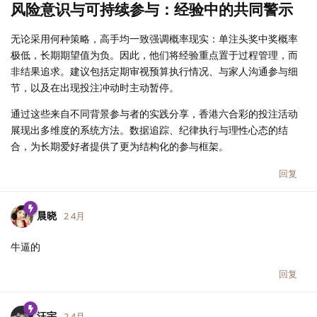
风险意识与可持续参与：经验中的共同警示
无论采用何种策略，高手均一致强调概率现实：单注头奖中奖概率
极低，长期期望值为负。因此，他们将经验重点置于过程管理，而
非结果追求。建议包括定期审视预算执行情况、与家人沟通参与细
节，以及在出现投注冲动时主动暂停。
通过这些来自不同背景参与者的实践分享，香港六合彩的投注活动
展现出多维度的系统方法。数据追踪、纪律执行与理性心态的结
合，为长期爱好者提供了更为结构化的参与框架。
回复
晨晓
2 4月
牛逼的
回复
汪宇
2 4月